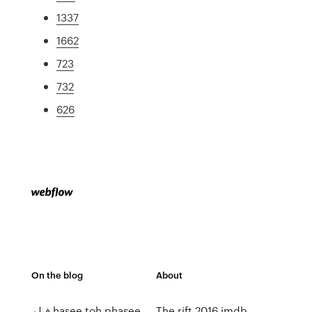
1337
1662
723
732
626
On the blog
About
The rift 2016 imdb
فيلم hasee toh phasee