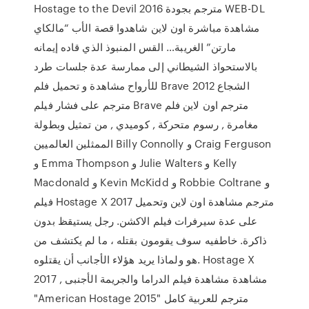
Hostage to the Devil 2016 مترجم بجودة WEB-DL
مشاهدة مباشرة اون لاين شاهدوا قصة الأب “مالكاي
مارتن” الغريبة… القس المنبوذ الذي قاده إيمانه
بالاستحواذ الشيطاني إلى ممارسة عدة جلسات طرد
للأرواح مشاهدة و تحميل فلم Brave 2012 الشجاع
مترجم على فشار فيلم Brave مترجم اون لاين فلم
مغامرة , رسوم متحركة , كوميدي , من تمثيل وبطولة
الممثلين العالميين Billy Connolly و Craig Ferguson
و Emma Thompson و Julie Walters و Kelly
Macdonald و Kevin McKidd و Robbie Coltrane و
فيلم Hostage X 2017 مترجم مشاهدة اون لاين وتحميل
على عدة سيرفرات فيلم الاكشن. رجل يستيقظ بدون
ذاكرة. خاطفيه سوف يقومون بقتله ، ما لم يكتشف من
هو ولماذا يريد هؤلاء الأجانب أن يقتلوه. Hostage X
2017 , مشاهدة مشاهدة فيلم الدراما والجريمة الأجنبى
"American Hostage 2015" مترجم للعربية كامل