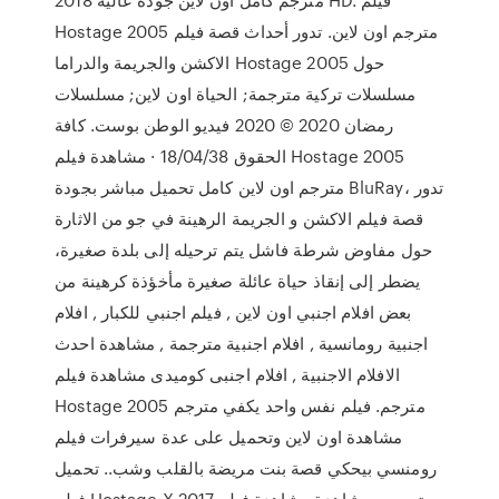
Hostage 2005 مترجم اون لاين. تدور أحداث قصة فيلم
الاكشن والجريمة والدراما Hostage 2005 حول
مسلسلات تركية مترجمة; الحياة اون لاين; مسلسلات
رمضان 2020 © 2020 فيديو الوطن بوست. كافة
الحقوق 18/04/38 · مشاهدة فيلم Hostage 2005
مترجم اون لاين كامل تحميل مباشر بجودة BluRay، تدور
قصة فيلم الاكشن و الجريمة الرهينة في جو من الاثارة
حول مفاوض شرطة فاشل يتم ترحيله إلى بلدة صغيرة،
يضطر إلى إنقاذ حياة عائلة صغيرة مأخؤذة كرهينة من
بعض افلام اجنبي اون لاين , فيلم اجنبي للكبار , افلام
اجنبية رومانسية , افلام اجنبية مترجمة , مشاهدة احدث
الافلام الاجنبية , افلام اجنبى كوميدى مشاهدة فيلم
Hostage 2005 مترجم. فيلم نفس واحد يكفي مترجم
مشاهدة اون لاين وتحميل على عدة سيرفرات فيلم
رومنسي بيحكي قصة بنت مريضة بالقلب وشب.. تحميل
فيلم Hostage X 2017 مترجم و مشاهدة مشاهدة فيلم